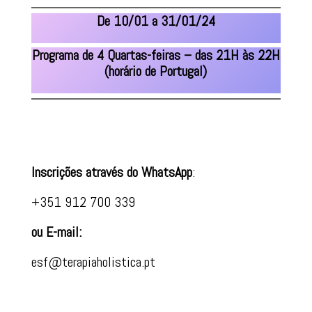
De 10/01 a 31/01/24
Programa de 4 Quartas-feiras – das 21H às 22H
(horário de Portugal)
Inscrições através do WhatsApp
:
+351 912 700 339
ou E-mail:
esf@terapiaholistica.pt