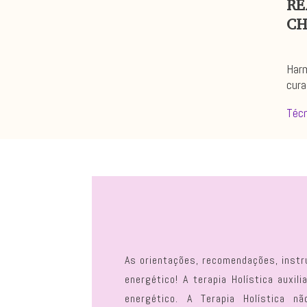
RE
CH
Harm
cura
Técn
As orientações, recomendações, instr
energético! A terapia Holística auxi
energético.
A Terapia Holística n