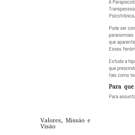
A Parapsicol
Transpessoal
Psicotrônica,
Pode ser com
paranormais 
que aparent
Esses fenóm
Estuda a hip
que prescind
tais como tel
Para que
Para assunto
Valores, Missão e
Visão