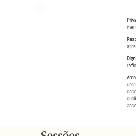
Priv
meno
Resp
apre
Dign
refl
Amor
uma 
nece
qual
ance
Sessões