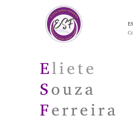
E
Co
E
liete
S
ouza
F
erreira