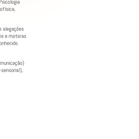
Psicologia
ofísica,
de alegações
ais e motoras
onhecido.
omunicação)
sensorial),