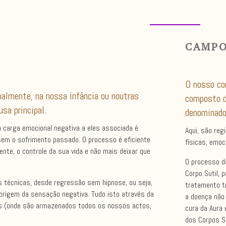
CAMPO
O nosso co
almente, na nossa infância ou noutras
composto d
usa principal.
denominado
carga emocional negativa a eles associada é
Aqui, são re
 sem o sofrimento passado. O processo é eficiente
físicas, emoc
nte, o controle da sua vida e não mais deixar que
O processo da
Corpo Sutil, p
s técnicas, desde regressão sem hipnose, ou seja,
tratamento tr
 origem da sensação negativa. Tudo isto através da
a doença não
os (onde são armazenados todos os nossos actos,
cura da Aura
dos Corpos S