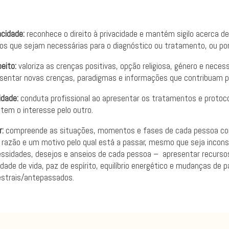
acidade:
reconhece o direito à privacidade e mantém sigilo acerca d
s que sejam necessárias para o diagnóstico ou tratamento, ou por 
eito:
valoriza as crenças positivas, opção religiosa, género e nec
sentar novas crenças, paradigmas e informações que contribuam pa
idade:
conduta profissional ao apresentar os tratamentos e protocol
etem o interesse pelo outro.
:
compreende as situações, momentos e fases de cada pessoa com o
razão e um motivo pelo qual está a passar, mesmo que seja incon
ssidades, desejos e anseios de cada pessoa – apresentar recurso
idade de vida, paz de espírito, equilíbrio energético e mudanças de
strais/antepassados.