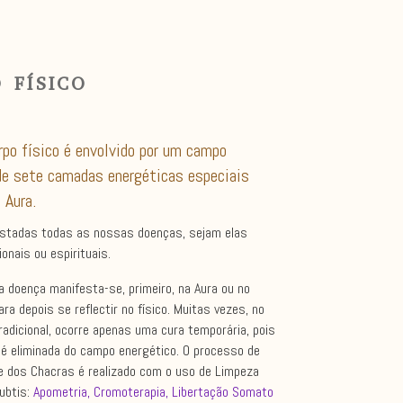
 FÍSICO
rpo físico é envolvido por um campo
e sete camadas energéticas especiais
 Aura.
gistadas todas as nossas doenças, sejam elas
ionais ou espirituais.
 doença manifesta-se, primeiro, na Aura ou no
ara depois se reflectir no físico. Muitas vezes, no
adicional, ocorre apenas uma cura temporária, pois
 é eliminada do campo energético. O processo de
 e dos Chacras é realizado com o uso de Limpeza
ubtis:
Apometria, Cromoterapia, Libertação Somato