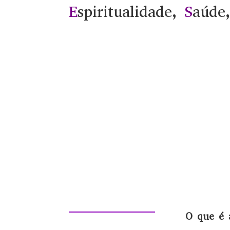
E
spiritualidade,
S
aúde
O que é 