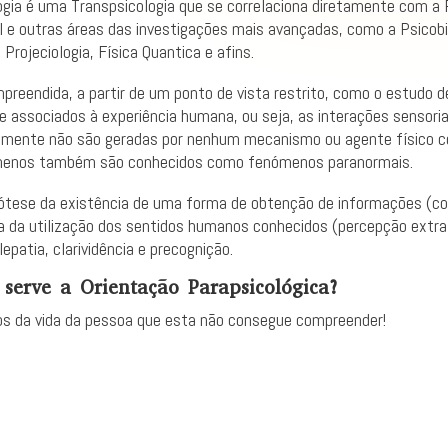
ogia é uma Transpsicologia que se correlaciona diretamente com a 
 e outras áreas das investigações mais avançadas, como a Psicobi
 Projeciologia, Física Quantica e afins.
preendida, a partir de um ponto de vista restrito, como o estudo 
e associados à experiência humana, ou seja, as interações sensori
emente não são geradas por nenhum mecanismo ou agente físico c
enos também são conhecidos como fenómenos paranormais.
ótese da existência de uma forma de obtenção de informações (c
a da utilização dos sentidos humanos conhecidos (percepção extra-
epatia, clarividência e precognição.
 serve a Orientação Parapsicológica?
s da vida da pessoa que esta não consegue compreender!