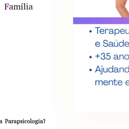
,
F
amília
a Parapsicologia?