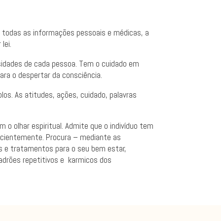
e todas as informações pessoais e médicas, a
lei.
essidades de cada pessoa. Tem o cuidado em
ra o despertar da consciência.
os. As atitudes, ações, cuidado, palavras
 olhar espiritual. Admite que o indivíduo tem
scientemente. Procura – mediante as
s e tratamentos para o seu bem estar,
 padrões repetitivos e karmicos dos