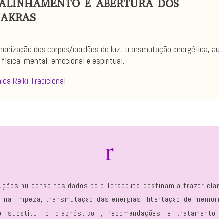
ALINHAMENTO E ABERTURA DOS
AKRAS
onização dos corpos/cordões de luz, transmutação energética, a
 física, mental, emocional e espiritual.
ica Reiki Tradicional.
r
uções ou conselhos dados pelo Terapeuta destinam a trazer cl
lia na limpeza, transmutação das energias, libertação de memóri
ão substitui o diagnóstico , recomendações e tratamento 