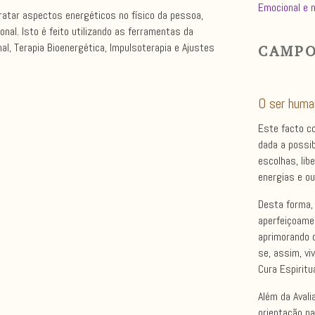
Emocional e 
ratar aspectos energéticos no físico da pessoa,
al. Isto é feito utilizando as ferramentas da
, Terapia Bioenergética, Impulsoterapia e Ajustes
CAMPO
O ser huma
Este facto co
dada a possib
escolhas, lib
energias e ou
Desta forma, 
aperfeiçoame
aprimorando o
se, assim, vi
Cura Espiritua
Além da Avali
orientação pa