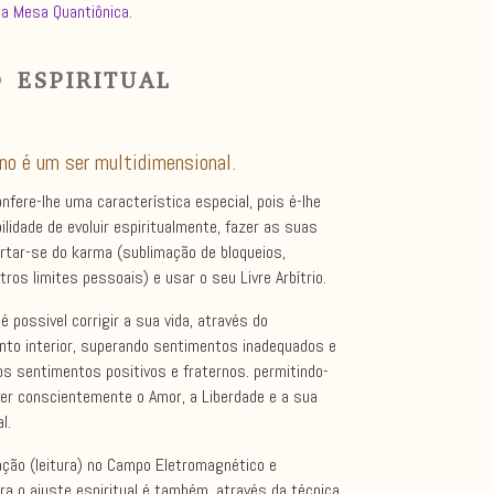
na Mesa Quantiônica.
 ESPIRITUAL
no é um ser multidimensional.
nfere-lhe uma característica especial, pois é-lhe
ilidade de evoluir espiritualmente, fazer as suas
ertar-se do karma (sublimação de bloqueios,
tros limites pessoais) e usar o seu Livre Arbítrio.
é possivel corrigir a sua vida, através do
nto interior, superando sentimentos inadequados e
s sentimentos positivos e fraternos. permitindo-
ver conscientemente o Amor, a Liberdade e a sua
l.
ação (leitura) no Campo Eletromagnético e
ra o ajuste espiritual é também, através da técnica