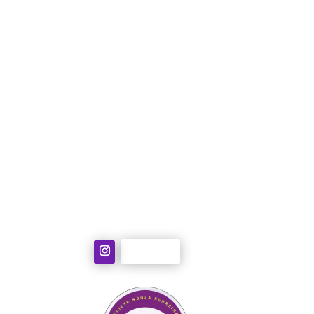
+351 912 700 339
esf@terapiaholistica.pt
Follow